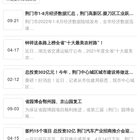
荆门市1-8月经济数据汇总，荆门高新区.掇刀区工业跃居全市第一
09-21
荆门市2022年1-8月经济数据陆续发布，全市经济数据迅
速…
钟祥这条路上榜全省“十大最美农村路”！
04-17
近日，湖北省交通运输厅公布，2021年度全省“十大最美
农…
总投资302亿元！今年，荆门中心城区城市建设将做这些大事…
02-12
重磅！好消息！近日，记者从市住建局获悉，我市中心城
区…
省园博会鄂州园、京山园复工
09-03
为保证省园博园项目顺利推进，省第三届（荆门）园博会
筹…
签约15个项目 总投资32亿 荆门汽车产业招商推介会迎来投资“春天”
04-15
一花引得百花开，百花捧出盛景来。4月14日下午，荆门