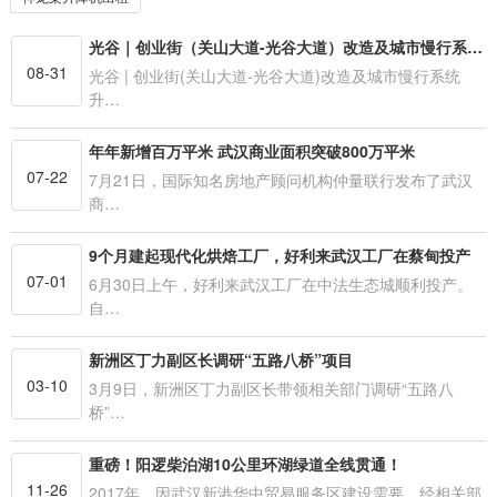
光谷｜创业街（关山大道-光谷大道）改造及城市慢行系统升级
08-31
光谷 | 创业街(关山大道-光谷大道)改造及城市慢行系统
升…
年年新增百万平米 武汉商业面积突破800万平米
07-22
7月21日，国际知名房地产顾问机构仲量联行发布了武汉
商…
9个月建起现代化烘焙工厂，好利来武汉工厂在蔡甸投产
07-01
6月30日上午，好利来武汉工厂在中法生态城顺利投产。
自…
新洲区丁力副区长调研“五路八桥”项目
03-10
3月9日，新洲区丁力副区长带领相关部门调研“五路八
桥”…
重磅！阳逻柴泊湖10公里环湖绿道全线贯通！
11-26
2017年，因武汉新港华中贸易服务区建设需要，经相关部