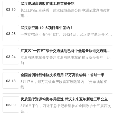
武汉绕城高速改扩建工程首桩开钻
03-30
长江日报记者获悉，武汉绕城高速公路中洲至北湖段改扩
建…
武汉临空港 19 大项目集中签约！
03-26
一季度招商引资“开门红”。3月24日，武汉临空港经开区…
江夏区“十四五”综合交通规划已将中低运量轨道交通建设纳入
03-24
江夏有轨电车备受关注江夏有轨电车的建设备受关注，此
前…
全国首例跨线铺轨技术启用 郑万高铁尝鲜：省时一半
03-18
3月17日，郑万高铁重庆段雷家坡隧道内，“走单线铺双
线…
优质医疗资源均衡布局提速 武汉未来五年新建三甲公立医院（院区）15家
03-09
3月6日下午，习近平总书记看望参加全国政协十三届四次
会…