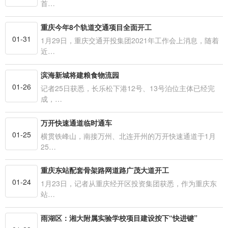
首…
重庆今年8个轨道交通项目全面开工
01-31
1月29日，重庆交通开投集团2021年工作会上消息，随着
近…
滨海新城将建粮食物流园
01-26
记者25日获悉，长乐松下港12号、13号泊位主体已经完
成，…
万开快速通道临时通车
01-25
横贯铁峰山，南接万州、北连开州的万开快速通道于1月
25…
重庆东站配套骨架路网道路广茂大道开工
01-24
1月23日，记者从重庆经开区投资集团获悉，作为重庆东
站…
雨湖区：湘大附属实验学校项目建设按下“快进键”