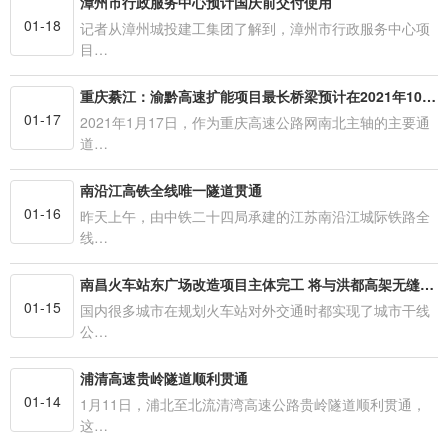
漳州市行政服务中心预计国庆前交付使用
01-18
记者从漳州城投建工集团了解到，漳州市行政服务中心项
目…
重庆綦江：渝黔高速扩能项目最长桥梁预计在2021年10月实现合龙
01-17
2021年1月17日，作为重庆高速公路网南北主轴的主要通
道…
南沿江高铁全线唯一隧道贯通
01-16
昨天上午，由中铁二十四局承建的江苏南沿江城际铁路全
线…
南昌火车站东广场改造项目主体完工 将与洪都高架无缝衔接
01-15
国内很多城市在规划火车站对外交通时都实现了城市干线
公…
浦清高速贵岭隧道顺利贯通
01-14
1月11日，浦北至北流清湾高速公路贵岭隧道顺利贯通，
这…