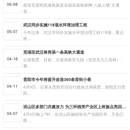
06-08
西安至昆明高速铁路是全国高速铁路网“八纵八横”主通
道…
武汉同步实施119项水环境治理工程
05-07
今年以来，武汉市同步实施水环境治理工程119项，重点
推…
芜湖至武汉将再添一条高铁大通道
04-18
记者获悉，目前，京港高铁安九段（安庆至九江高铁）、
黄…
贵阳市今年将提升改造360条背街小巷
04-11
4月9日，记者从贵阳市综合行政执法局获悉，按照近日贵
阳…
洪山区多部门共建发力 为三环线旁产业区上班族点亮回家路
04-07
4月6日晚上7时，在洪山区融创智谷产业园区旁，天色已
暗…