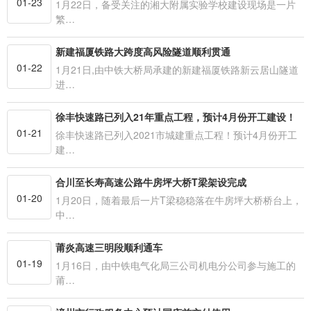
01-23
1月22日，备受关注的湘大附属实验学校建设现场是一片
繁…
新建福厦铁路大跨度高风险隧道顺利贯通
01-22
1月21日,由中铁大桥局承建的新建福厦铁路新云居山隧道
进…
徐丰快速路已列入21年重点工程，预计4月份开工建设！
01-21
徐丰快速路已列入2021市城建重点工程！预计4月份开工
建…
合川至长寿高速公路牛房坪大桥T梁架设完成
01-20
1月20日，随着最后一片T梁稳稳落在牛房坪大桥桥台上，
中…
莆炎高速三明段顺利通车
01-19
1月16日，由中铁电气化局三公司机电分公司参与施工的
莆…