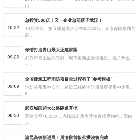
门…
总投资500亿！又一企业总部落子武汉！
10-22
10月22日，第五届楚商大会在武汉举行，泰康保险集团与
武…
倾情打造青山最大还建家园
09-22
武汉市青山区武东村，城市更新正加快推进。这片热土，
一…
全省建筑工程消防项目全过程有了“参考模板”
09-09
消防关系民生安全，建设工程的消防项目更是重中之重。
8…
武汉城区超大公路隧道开挖
08-30
开挖直径16.03米，内陆城市最大开挖直径盾构机；双向
六…
渝昆高铁新进展！川渝段首板仰拱浇筑完成